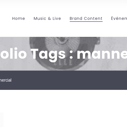
Home
Music & Live
Brand Content
Événem
olio 
olio Tags :
manne
ercial