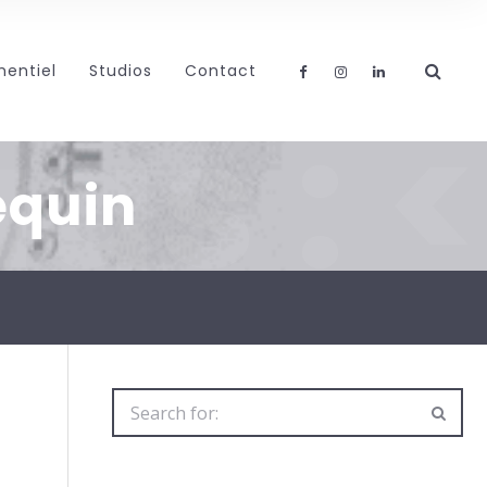
entiel
Studios
Contact
Tags 
quin
Search
for: